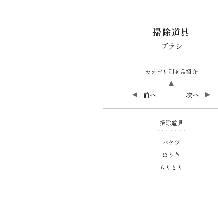
掃除道具
ブラシ
カテゴリ別商品紹介
前へ
次へ
掃除道具
バケツ
ほうき
ちりとり