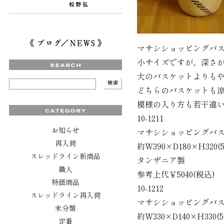
マサシショッピングバ
小サイズですが、深さ
大のバスケットよりも
どちらのバスケットも
模様の入り方も若干違
10-1211
お知らせ
マサシショッピングバ
再入荷
約W390×D180×H320(5
スレッドライン新商品
タンザニア製
職人
参考上代￥5040(税込)
特価商品
10-1212
スレッドライン再入荷
マサシショッピングバ
未分類
約W330×D140×H330(5
定番