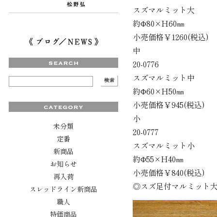
スズマルミット大
約Φ80×H60㎜
小売価格￥1260(税込)
中
20-0776
スズマルミット中
約Φ60×H50㎜
小売価格￥945(税込)
小
未分類
20-0777
定番
スズマルミット小
新商品
約Φ55×H40㎜
お知らせ
小売価格￥840(税込)
再入荷
◎スズ足付マルミット
スレッドライン新商品
職人
特価商品