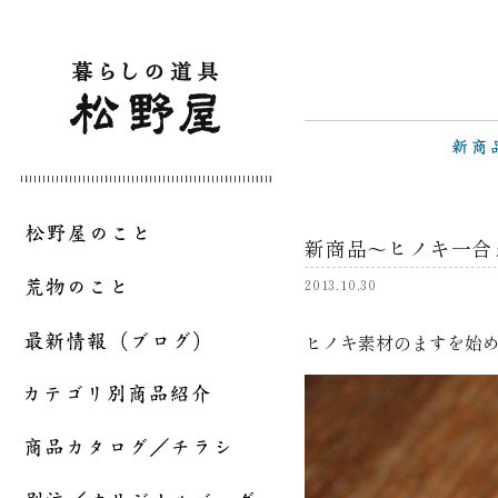
新商品～ヒノキ一合
2013.10.30
ヒノキ素材のますを始