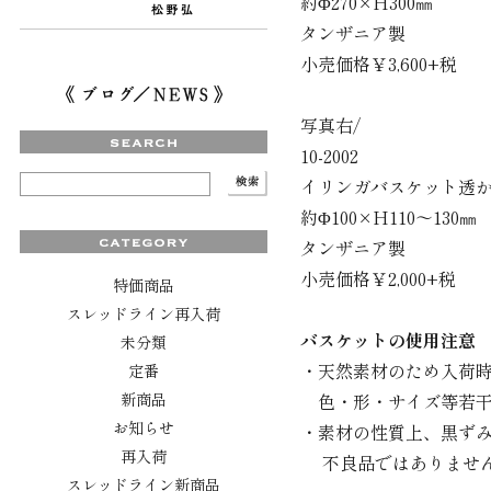
約Φ270×H300㎜
タンザニア製
小売価格￥3,600+税
写真右/
10-2002
イリンガバスケット透
約Φ100×H110～130㎜
タンザニア製
小売価格￥2,000+税
特価商品
スレッドライン再入荷
バスケットの使用注意
未分類
・天然素材のため入荷
定番
新商品
色・形・サイズ等若干
お知らせ
・素材の性質上、黒ず
再入荷
不良品ではありません
スレッドライン新商品