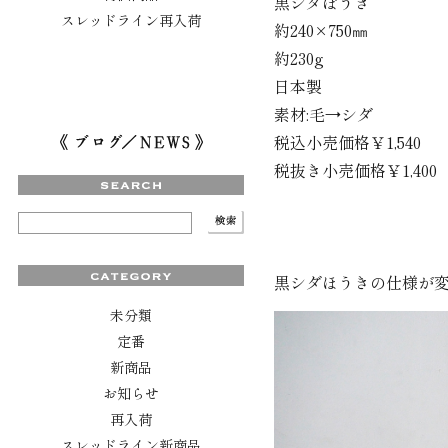
黒シダぼうき
スレッドライン再入荷
約240×750㎜
約230g
日本製
素材:毛→シダ
税込小売価格￥1,540
税抜き小売価格￥1,400
黒シダほうきの仕様が
未分類
定番
新商品
お知らせ
再入荷
スレッドライン新商品