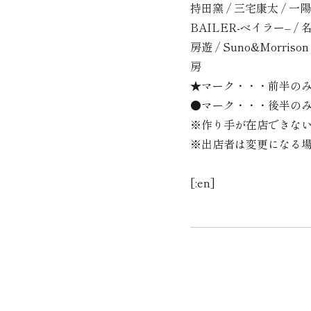
持田窯
/
三宅康太
/
一陽
BAILER-
ベイラー
– /
房遊
/ Suno&Morrison
房
★マーク・・・前半の
●マーク・・・後半の
※作り手が在店できな
※出店者は変更になる
[:en]