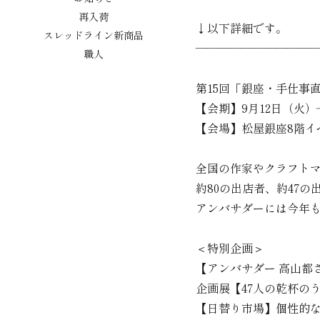
再入荷
↓以下詳細です。
スレッドライン新商品
——————————
職人
第
15
回「銀座・手仕事
【会期】
9
月
12
日（火）
【会場】松屋銀座
8
階イ
全国の作家やクラフト
約
80
の出店者、約
47
の
アンバサダーには今年
＜特別企画＞
【アンバサダー 高山都
企画展【
47
人の乾杯の
【日替り市場】個性的