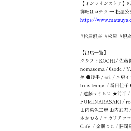
【オンラインストア】
8
詳細はコチラ → 松屋
https://www.matsuya.
#松屋銀座
#
松屋
#
銀
【出店一覧】
クラフト
KOCHI/
佐藤
nomasoma / 0sode / 
美 ●後半
/ eri, /
エ房イ
trois temps /
新田佳子
/
遠藤マサヒロ ★前半
/
FUMINARASAKI / re
山内染色工房 山内武志
/
本かおる
/
ユカワアツコ
Café /
金網つじ
/
莊司