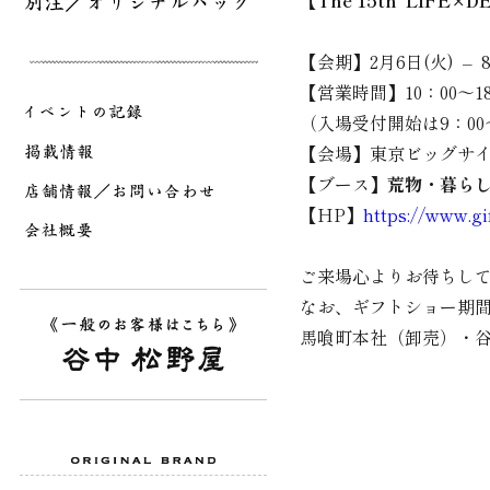
【The 15th LIFE×D
【会期】2
月6日(火) – 
【営業時間】10：00～1
（入場受付開始は9：00
【会場】東京ビッグサイ
【ブース】
荒物・暮ら
【HP】
https://www.gif
ご来場心よりお待ちし
なお、ギフトショー期
馬喰町本社（卸売）・