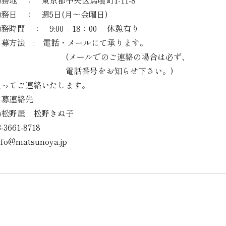
務地 ： 東京都中央区馬喰町1-11-8
勤務日 ： 週5日(月～金曜日)
務時間 ： 9:00 – 18：00 休憩有り
応募方法 : 電話・メールにて承ります。
(メールでのご連絡の場合は必ず、
電話番号をお知らせ下さい。)
追ってご連絡いたします。
応募連絡先
㈱松野屋 松野きぬ子
3-3661-8718
nfo@matsunoya.jp