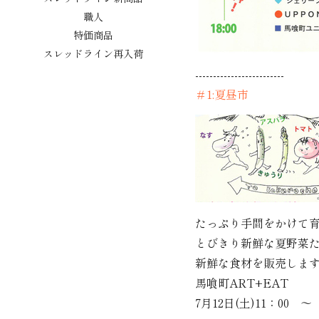
職人
特価商品
スレッドライン再入荷
-------------------------
＃1:夏昼市
たっぷり手間をかけて
とびきり新鮮な夏野菜
新鮮な食材を販売しま
馬喰町ART+EAT
7月12日(土)11：00 ～ 