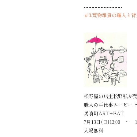
-------------------------
＃3:荒物雑貨の職人と
松野屋店主
松野屋の店主松野弘が
職人の手仕事ムービー上
馬喰町ART+EAT
7月13日(日)13:00 ～ 14
入場無料