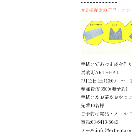
-------------------------
＃2:松野きぬ子ワーク
手拭いであづま袋を作
馬喰町ART+EAT
7月12日(土)13:00 ～ 15
参加費:￥3500(要予約)
手拭い＆お茶＆おやつ
先着10名様
ご予約は電話・メール
電話:03-6413-8049
メール:info@ert-eat.co