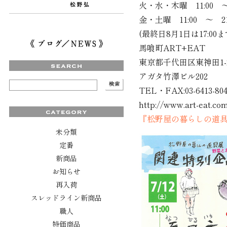
火・水・木曜 11:00 ～ 
金・土曜 11:00 ～ 21
(最終日8月1日は17:00ま
馬喰町ART+EAT
東京都千代田区東神田1-21
アガタ竹澤ビル202
TEL・FAX:03-6413-80
http://www.art-eat.co
『松野屋の暮らしの道
未分類
定番
新商品
お知らせ
再入荷
スレッドライン新商品
職人
特価商品