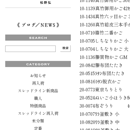
10-1140真竹御用かご3
10-1139真竹御用かご4
10-1434真竹六ッ目かご
10-1260真竹総皮三
10-0710篠竹二番か
10-0705しちなりか
10-0704しちなりか
10-1136籐買物かご 
20-0842籐布団たた
20-0515ﾗﾀﾝ布団た
お知らせ
10-0816ﾗﾀﾝ
再入荷
20-0773東京ち
スレッドライン新商品
20-0524ぬいご小ほうき
5
職人
30-0074布ぞうり
1
特価商品
スレッドライン再入荷
10-0707ﾜﾗ釜敷き
未分類
10-0820ﾜﾗ釜敷き 
定番