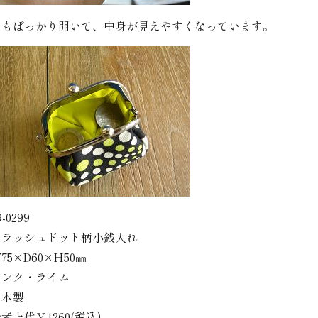
口もぱっかり開いて、中身が見えやすくなっています。
9-0299
フラッシュドット柄小銭入れ
75×D60×H50㎜
ピンク・ライム
日本製
考上代￥1260(税込)