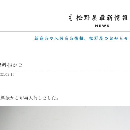
肥料振かご
22.02.16
肥料振かごが再入荷しました。