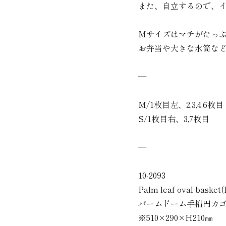
また、自立するので、
Mサイズはマチがたっ
お弁当や大きな水筒な
―
M/1枚目左、2,3,4,6枚目
S/1枚目右、3,7枚目
―
10-2093
Palm leaf oval basket
パームドーム手楕円カ
※510×290×H210㎜