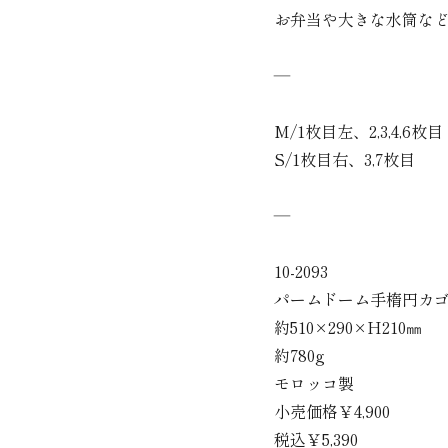
お弁当や大きな水筒な
―
M/1枚目左、2,3,4,6枚目
S/1枚目右、3,7枚目
―
10-2093
パームドーム手楕円カ
約510×290×H210㎜
約780g
モロッコ製
小売価格￥4,900
税込￥5,390