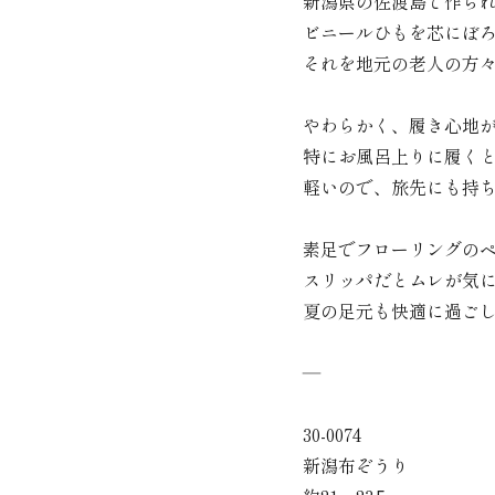
新潟県の佐渡島で作ら
ビニールひもを芯にぼ
それを地元の老人の方
やわらかく、履き心地
特にお風呂上りに履く
軽いので、旅先にも持
素足でフローリングの
スリッパだとムレが気
夏の足元も快適に過ご
―
30-0074
新潟布ぞうり