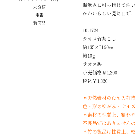
湯飲みに引っ掛けて注
未分類
かわいらしい見た目で
定番
新商品
10-1724
ラオス竹茶こし
約135×Ｈ60㎜
約10g
ラオス製
小売価格￥1,200
税込￥1,320
＊天然素材のため入荷
色・形のゆがみ・サイ
＊素材の性質上、割れ
不良品ではありません
＊竹の製品は性質上、