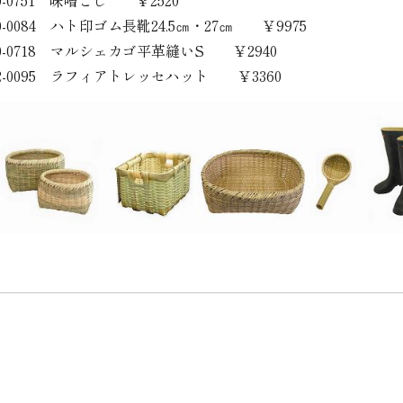
0-0751 味噌こし ￥2520
0-0084 ハト印ゴム長靴24.5㎝・27㎝ ￥9975
0-0718 マルシェカゴ平革縫いS ￥2940
2-0095 ラフィアトレッセハット ￥3360