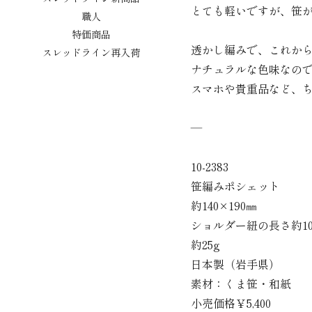
とても軽いですが、笹
職人
特価商品
透かし編みで、これか
スレッドライン再入荷
ナチュラルな色味なの
スマホや貴重品など、
―
10-2383
笹編みポシェット
約140×190㎜
ショルダー紐の長さ約10
約25g
日本製（岩手県）
素材：くま笹・和紙
小売価格￥5,400