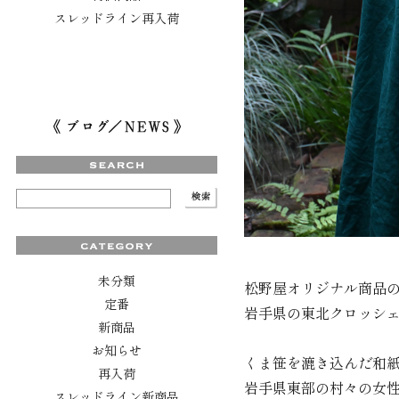
スレッドライン再入荷
未分類
松野屋オリジナル商品
定番
岩手県の東北クロッシ
新商品
お知らせ
くま笹を漉き込んだ和
再入荷
岩手県東部の村々の女
スレッドライン新商品