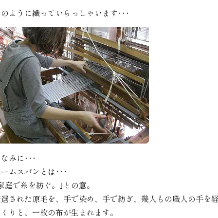
このように織っていらっしゃいます･･･
なみに･･･
ームスパンとは･･･
｢家庭で糸を紡ぐ。｣との意。
厳選された原毛を、手で染め、手で紡ぎ、幾人もの職人の手を
っくりと、一枚の布が生まれます。