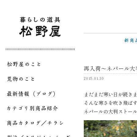
再入荷～ネパール大
2015.01.30
まだまだ寒い日が続き
そんな寒さを吹き飛ば
ネパールの大判ストー