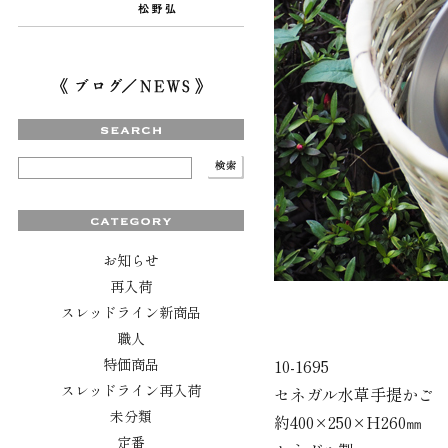
お知らせ
再入荷
スレッドライン新商品
職人
特価商品
10-1695
スレッドライン再入荷
セネガル水草手提かご
未分類
約400×250×H260㎜
定番