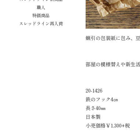
職人
特価商品
スレッドライン再入荷
蝋引の包装紙に包み、
部屋の模様替えや新生
20-1426
鉄のフック4㎝
長さ40㎜
日本製
小売価格￥1,300+税