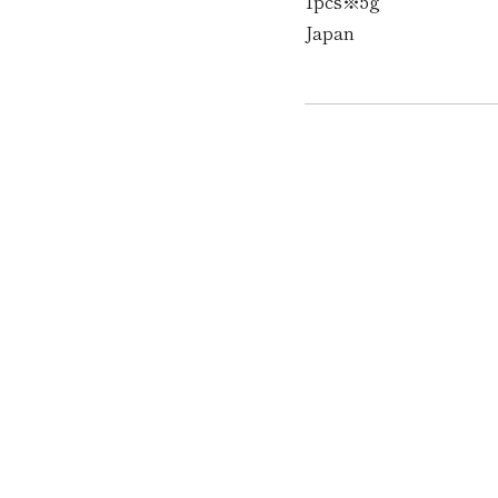
1pcs※5g
Japan