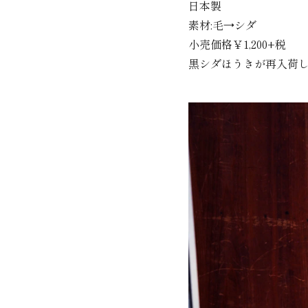
日本製
素材:毛→シダ
小売価格￥1,200+税
黒シダほうきが再入荷