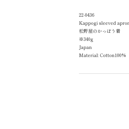
22-0436
Kappogi sleeved apro
松野屋のかっぽう着
※340g
Japan
Material: Cotton100%