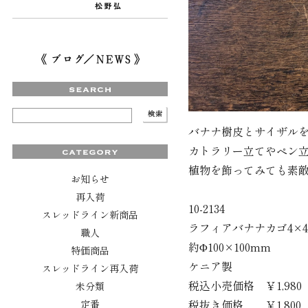
バナナ樹皮とサイザル
カトラリー立てやペン
植物を飾ってみても素
お知らせ
再入荷
10-2134
スレッドライン新商品
ラフィアバナナカゴ4×4
職人
約Φ100×100mm
特価商品
ケニア製
スレッドライン再入荷
税込小売価格 ￥1,980
未分類
税抜き価格 ￥1,800
定番