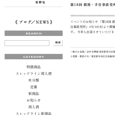
第18回 銀座・手仕事直売
イベントのお知らせ 「第18回 
仕事直売所」が9/16(水)より開
す。 今年も出店させていただき
すてきな作家さんたちが全国か
ベントです。 みなさまにお会
のを楽しみにし […]
一般のお客様／谷中 松野屋 東京都荒川区西日暮里3-1
小売業・業者の方／東京都中央区日本橋馬喰町1-11-8 TE
特価商品
スレッドライン再入荷
未分類
定番
新商品
お知らせ
再入荷
スレッドライン新商品