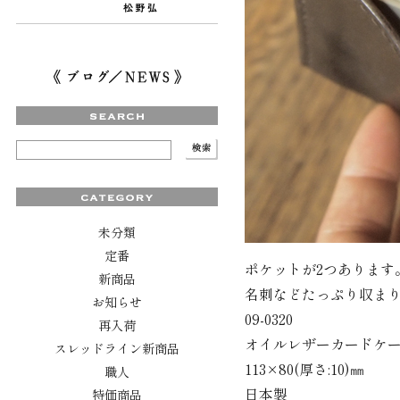
未分類
定番
ポケットが2つあります
新商品
名刺などたっぷり収ま
お知らせ
09-0320
再入荷
オイルレザーカードケ
スレッドライン新商品
113×80(厚さ:10)㎜
職人
日本製
特価商品